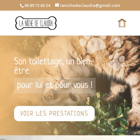
06 89 72 63 34
lanichedeclaudia@gmail.com
Son toilettage, un bien-
être
pour lui et pour vous !
VOIR LES PRESTATIONS